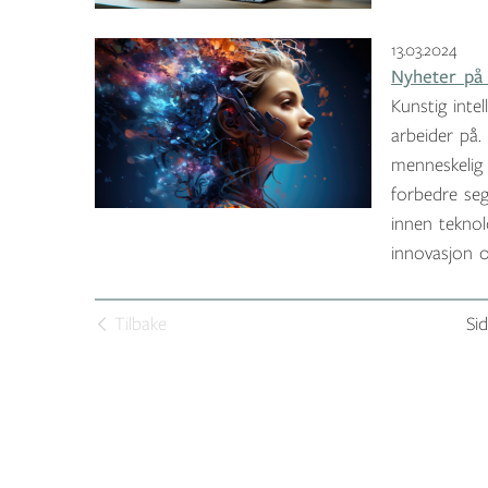
13.03.2024
Nyheter på 
Kunstig inte
arbeider på.
menneskelig 
forbedre se
innen teknol
innovasjon 
Tilbake
Sid