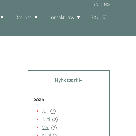
EN
NO
Om oss
Kontakt oss
Søk
Nyhetsarkiv
2026
Juli
(3)
Juni
(2)
Mai
(7)
April
(3)