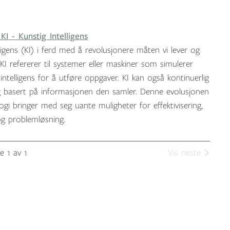
KI - Kunstig Intelligens
lligens (KI) i ferd med å revolusjonere måten vi lever og
 KI refererer til systemer eller maskiner som simulerer
intelligens for å utføre oppgaver. KI kan også kontinuerlig
g basert på informasjonen den samler. Denne evolusjonen
ogi bringer med seg uante muligheter for effektivisering,
og problemløsning.
e 1 av 1
Vis neste