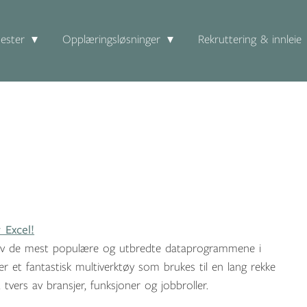
ester
Opplæringsløsninger
Rekruttering & innleie
r Excel!
 av de mest populære og utbredte dataprogrammene i
er et fantastisk multiverktøy som brukes til en lang rekke
 tvers av bransjer, funksjoner og jobbroller.