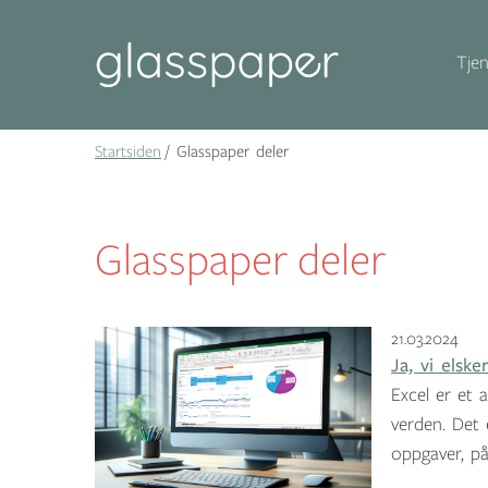
Tjen
Startsiden
Glasspaper deler
Glasspaper deler
21.03.2024
Ja, vi elske
Excel er et
verden. Det 
oppgaver, på