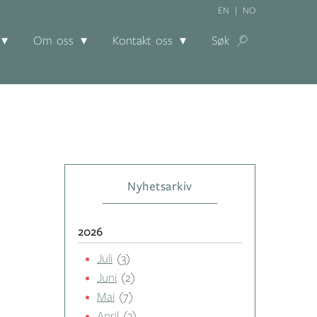
EN
NO
Om oss
Kontakt oss
Søk
Nyhetsarkiv
2026
Juli
(3)
Juni
(2)
Mai
(7)
April
(3)