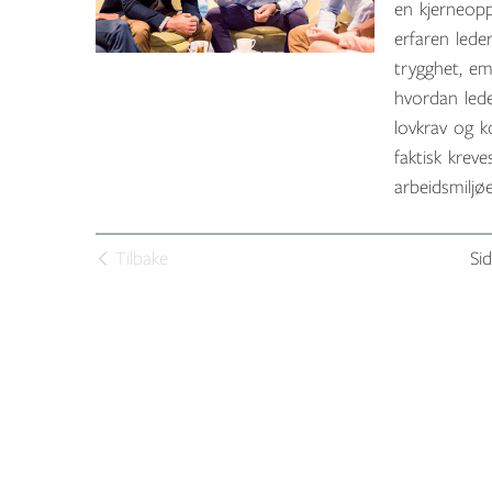
en kjerneopp
erfaren lede
trygghet, em
hvordan lede
lovkrav og 
faktisk krev
arbeidsmiljøe
Tilbake
Sid