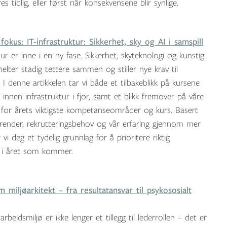
s tidlig, eller først når konsekvensene blir synlige.
okus: IT-infrastruktur: Sikkerhet, sky og AI i samspill
tur er inne i en ny fase. Sikkerhet, skyteknologi og kunstig
melter stadig tettere sammen og stiller nye krav til
I denne artikkelen tar vi både et tilbakeblikk på kursene
innen infrastruktur i fjor, samt et blikk fremover på våre
or årets viktigste kompetanseområder og kurs. Basert
render, rekrutteringsbehov og vår erfaring gjennom mer
 vi deg et tydelig grunnlag for å prioritere riktig
i året som kommer.
 miljøarkitekt – fra resultatansvar til psykososialt
arbeidsmiljø er ikke lenger et tillegg til lederrollen – det er