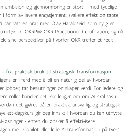
m ambisjon og gjennomføring er stort – med tydelige
 i form av lavere engasjement, svakere effekt og tapte
Vi har tatt en prat med Olav Haraldseid, som nylig er
instruktør i C-OKRP®: OKR Practitioner Certification, og nå
 dele sine perspektiver på hvorfor OKR treffer et reelt
 – fra praktisk bruk til strategisk transformasjon
ligens er i ferd med å bli en naturlig del av hvordan
er jobber, tar beslutninger og skaper verdi. For ledere og
ære roller handler det ikke lenger om om AI skal tas i
ordan det gjøres på en praktisk, ansvarlig og strategisk
ye ett-dagskurs gir deg innsikt i hvordan du kan utnytte
I-løsninger - enten du ønsker å effektivisere
agen med Copilot eller lede AI-transformasjon på tvers