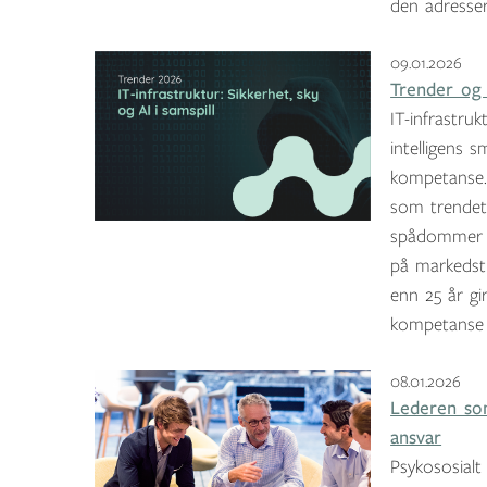
den adressere
09.01.2026
Trender og f
IT-infrastruk
intelligens s
kompetanse. 
som trendet 
spådommer f
på markedst
enn 25 år gir
kompetanse 
08.01.2026
Lederen som
ansvar
Psykososialt 