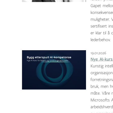
Gapet mello
konsekvenser
muligheter. 
sertifisert 
er klar til å
lederbehov.
19.01.2026
Nye AI-kurs
Kunstig intel
organisasjon
forretningsn
bruk, men hv
måte. Våre n
Microsofts A
arbeidshverd