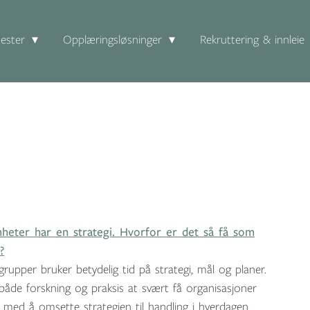
ester
Opplæringsløsninger
Rekruttering & innleie
mheter har en strategi. Hvorfor er det så få som
?
rupper bruker betydelig tid på strategi, mål og planer.
r både forskning og praksis at svært få organisasjoner
es med å omsette strategien til handling i hverdagen.