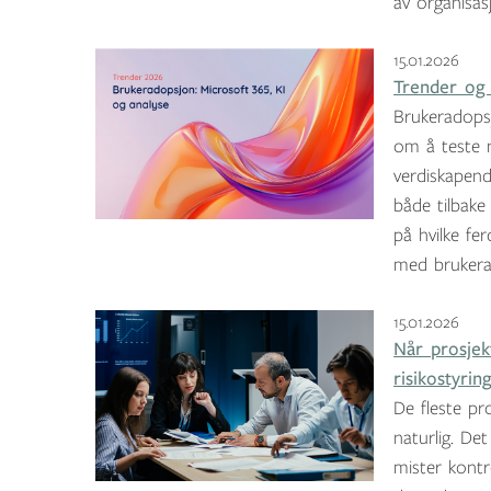
av organisas
15.01.2026
Trender og 
Brukeradopsj
om å teste n
verdiskapend
både tilbak
på hvilke fe
med brukera
15.01.2026
Når prosjek
risikostyrin
De fleste pr
naturlig. De
mister kontr