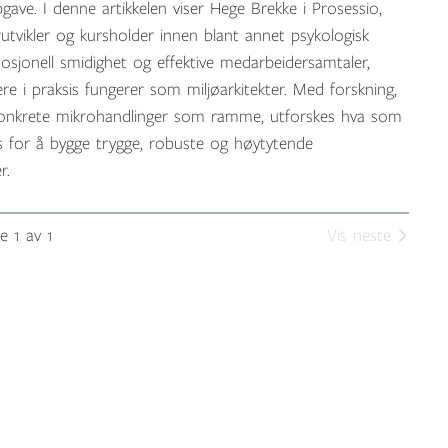
gave. I denne artikkelen viser Hege Brekke i Prosessio,
rutvikler og kursholder innen blant annet psykologisk
osjonell smidighet og effektive medarbeidersamtaler,
re i praksis fungerer som miljøarkitekter. Med forskning,
konkrete mikrohandlinger som ramme, utforskes hva som
es for å bygge trygge, robuste og høytytende
r.
e 1 av 1
Vis neste