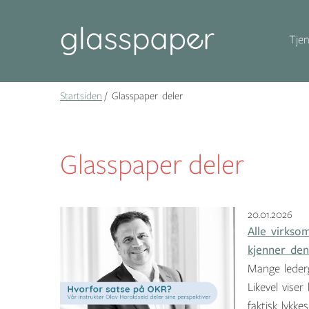
Tjen
Startsiden
Glasspaper deler
Glasspaper deler
20.01.2026
Alle virkso
kjenner den
Mange lederg
Likevel vise
faktisk lykk