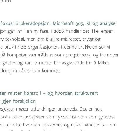
jonen.
fokus: Brukeradopsjon: Microsoft 365, KI og analyse
on går inn i en ny fase. I 2026 handler det ikke lenger
y teknologi, men om å sikre målrettet, trygg og
e bruk i hele organisasjonen. I denne artikkelen ser vi
e på kompetanseområdene som preget 2025, og fremover
rdigheter og kurs vi mener blir avgjørende for å lykkes
dopsjon i året som kommer.
ter mister kontroll – og hvordan strukturert
g gjør forskjellen
osjekter møter utfordringer underveis. Det er helt
t som skiller prosjekter som lykkes fra dem som gradvis
oll, er ofte hvordan usikkerhet og risiko håndteres – om