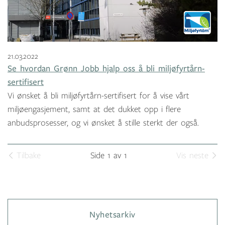
21.03.2022
Se hvordan Grønn Jobb hjalp oss å bli miljøfyrtårn-
sertifisert
Vi ønsket å bli miljøfyrtårn-sertifisert for å vise vårt
miljøengasjement, samt at det dukket opp i flere
anbudsprosesser, og vi ønsket å stille sterkt der også.
Tilbake
Side 1 av 1
Vis neste
Nyhetsarkiv