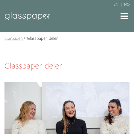
EN
NO
Startsiden
Glasspaper deler
Glasspaper deler