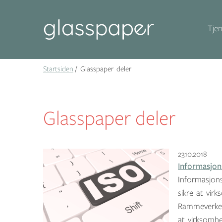
Tjen
Startsiden
Glasspaper deler
Glasspaper deler
23.10.2018
Informasjo
Informasjon
sikre at virk
Rammeverket 
at virksomh