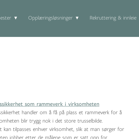
ester
Opplæringsløsninger
Rekruttering & innleie
nssikkerhet som rammeverk i virksomheten
ssikkerhet handler om å få på plass et rammeverk for å
somheten blir trygg nok i det store trusselbilde.
kan tilpasses enhver virksomhet, slik at man sørger for
eten jobber etter de målene som er satt opp for