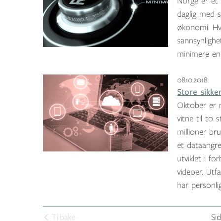
Norge er et 
daglig med 
økonomi. Hv
sannsynlighe
minimere en 
08.10.2018
Store sikke
Oktober er n
vitne til to 
millioner br
et dataangre
utviklet i f
videoer. Utfa
har personli
Tilbake
Sid