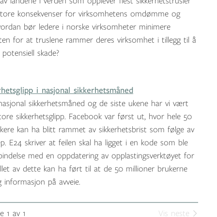
av landene i verden som opplever flest sikkerhetstrusler
store konsekvenser for virksomhetens omdømme og
ordan bør ledere i norske virksomheter minimere
ten for at truslene rammer deres virksomhet i tillegg til å
potensiell skade?
rhetsglipp i nasjonal sikkerhetsmåned
asjonal sikkerhetsmåned og de siste ukene har vi vært
store sikkerhetsglipp. Facebook var først ut, hvor hele 50
ukere kan ha blitt rammet av sikkerhetsbrist som følge av
p. E24 skriver at feilen skal ha ligget i en kode som ble
orbindelse med en oppdatering av opplastingsverktøyet for
llet av dette kan ha ført til at de 50 millioner brukerne
g informasjon på avveie.
e 1 av 1
Vis neste