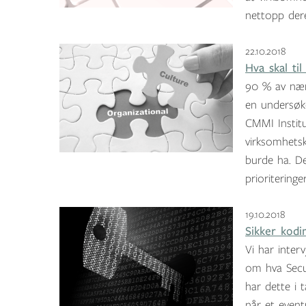
nettopp dere
22.10.2018
Hva skal til
90 % av nærm
en undersøk
CMMI Instit
virksomhetsk
burde ha. De
prioritering
19.10.2018
Sikker kodin
Vi har inter
om hva Secur
har dette i 
når et event