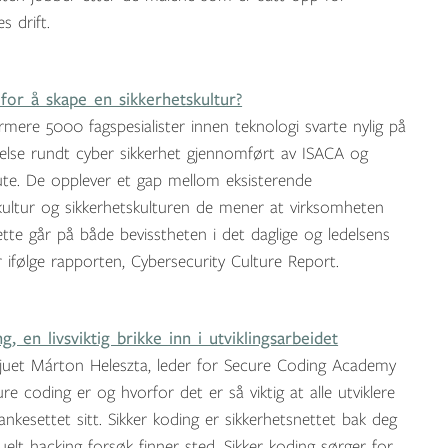
s drift.
 for å skape en sikkerhetskultur?
ere 5000 fagspesialister innen teknologi svarte nylig på
else rundt cyber sikkerhet gjennomført av ISACA og
ute. De opplever et gap mellom eksisterende
ultur og sikkerhetskulturen de mener at virksomheten
tte går på både bevisstheten i det daglige og ledelsens
er ifølge rapporten, Cybersecurity Culture Report.
g, en livsviktig brikke inn i utviklingsarbeidet
vjuet Márton Heleszta, leder for Secure Coding Academy
e coding er og hvorfor det er så viktig at alle utviklere
tankesettet sitt. Sikker koding er sikkerhetsnettet bak deg
uelt hacking forsøk finner sted. Sikker koding sørger for