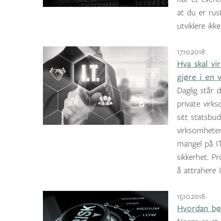
at du er rus
utviklere ikk
17.10.2018
Hva skal v
gjøre i en 
Daglig står 
private virk
sitt statsbud
virksomheten
mangel på IT
sikkerhet. P
å attrahere I
15.10.2018
Hvordan bør