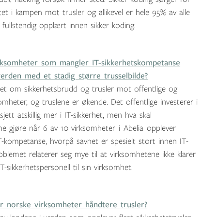
tet i kampen mot trusler og allikevel er hele 95% av alle
e fullstendig opplært innen sikker koding.
irksomheter som mangler IT-sikkerhetskompetanse
verden med et stadig større trusselbilde?
det om sikkerhetsbrudd og trusler mot offentlige og
somheter, og truslene er økende. Det offentlige investerer i
sjett atskillig mer i IT-sikkerhet, men hva skal
e gjøre når 6 av 10 virksomheter i Abelia opplever
-kompetanse, hvorpå savnet er spesielt stort innen IT-
roblemet relaterer seg mye til at virksomhetene ikke klarer
T-sikkerhetspersonell til sin virksomhet.
 norske virksomheter håndtere trusler?