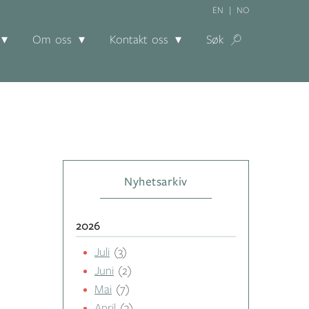
EN
NO
Om oss
Kontakt oss
Søk
Nyhetsarkiv
2026
Juli
(3)
Juni
(2)
Mai
(7)
April
(3)