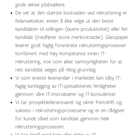
gode aktive jobbsøkere.
De vet at den største kostnaden ved rekruttering er
feilansettelser, enten å ikke velge ut den beste
kandidaten til stillingen (lavere produktivitet) eller feil
kandidat (medfører store merkostnader). Glasspaper
leverer godt faglig forankrete rekrutteringsprosesser
kombinert med høy kompetanse innen IT-
rekruttering, noe som øker sannsynligheten for at
rett kandidat velges på riktig grunnlag.
Vi som eneste leverandør i markedet kan tilby IT-
faglig kartlegging av IT-spesialistenes ferdigheter
gjennom våre IT-instruktører og IT-konsulenter.
Vi tar prosjektlederansvaret og sikrer fremdrift og
suksess i rekrutteringsprosessene og er en rådgiver
for kunde såvel som kandidat gjennom hele
rekrutteringsprosessen.
Vi kan bistå med hele eller deler av IT-