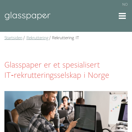
NO
Startsiden
Rekruttering
Rekruttering IT
Glasspaper er et spesialisert
IT‑rekrutteringsselskap i Norge