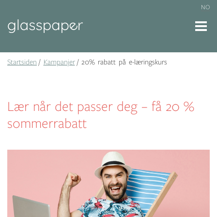
NO
Startsiden
Kampanjer
20% rabatt på e-læringskurs
Lær når det passer deg – få 20 %
sommerrabatt