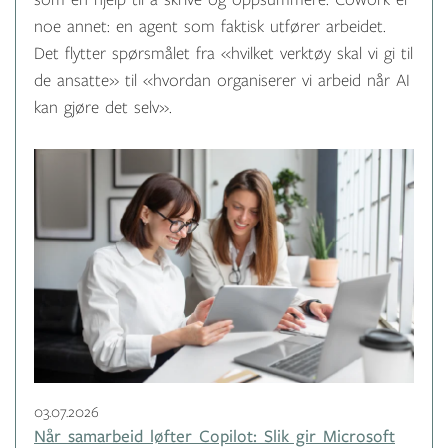
som en hjelp til å skrive og oppsummere. Cowork er
noe annet: en agent som faktisk utfører arbeidet.
Det flytter spørsmålet fra «hvilket verktøy skal vi gi til
de ansatte» til «hvordan organiserer vi arbeid når AI
kan gjøre det selv».
03.07.2026
Når samarbeid løfter Copilot: Slik gir Microsoft