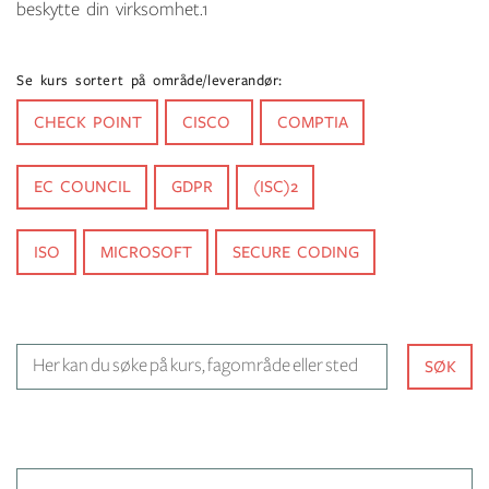
beskytte din virksomhet.1
Se kurs sortert på område/leverandør:
CHECK POINT
CISCO
COMPTIA
EC COUNCIL
GDPR
(ISC)2
ISO
MICROSOFT
SECURE CODING
Her kan du søke på kurs, fagom
SØK