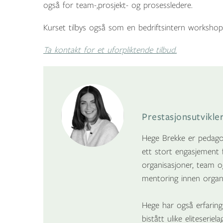
også for team-,prosjekt- og prosessledere.
Kurset tilbys også som en bedriftsintern worksho
Ta kontakt for et uforpliktende tilbud.
Prestasjonsutvikl
Hege Brekke er pedago
ett stort engasjement 
organisasjoner, team og
mentoring innen organi
Hege har også erfaring
bistått ulike eliteserie