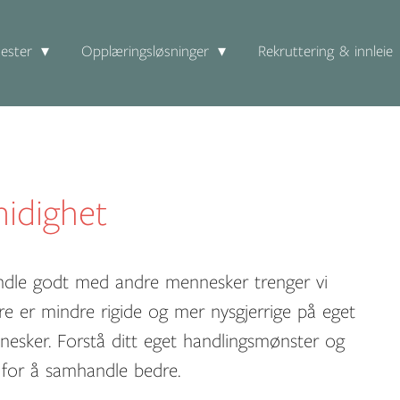
ester
Opplæringsløsninger
Rekruttering & innleie
idighet
ndle godt med andre mennesker trenger vi
e er mindre rigide og mer nysgjerrige på eget
sker. Forstå ditt eget handlingsmønster og
 for å samhandle bedre.