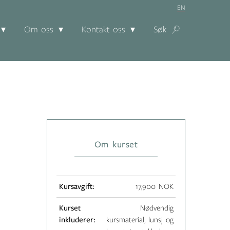
EN
Om oss
Kontakt oss
Søk
Om kurset
Kursavgift:
17,900 NOK
Kurset
Nødvendig
inkluderer:
kursmaterial, lunsj og