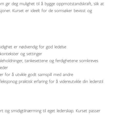
m gir deg mulighet til å bygge oppmotstandskraft, slik at
sjoner. Kurset er ideelt for de somsøker bevisst og
idighet er nødvendig for god ledelse
ekontekster og settinger
raleholdninger, tankesettene og ferdighetene somkreves
leder
er for å utvikle godt samspill med andre
eksjonog praktisk erfaring for å videreutvikle din lederstil
rt og smidigtilnærming til eget lederskap. Kurset passer