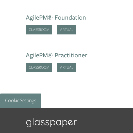
AgilePM® Foundation
CLASSROOM
VIRTUAL
AgilePM® Practitioner
CLASSROOM
VIRTUAL
Cookie Settings