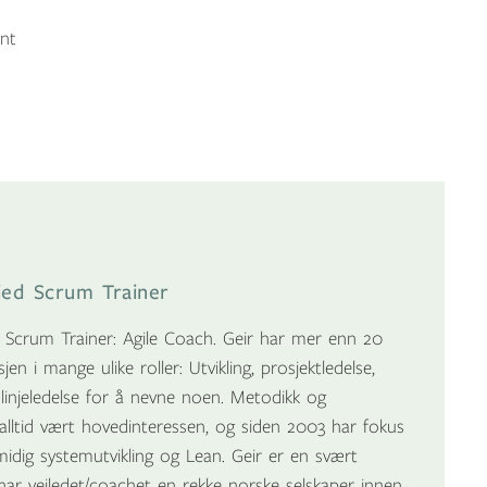
ent
fied Scrum Trainer
d Scrum Trainer: Agile Coach. Geir har mer enn 20
jen i mange ulike roller: Utvikling, prosjektledelse,
og linjeledelse for å nevne noen. Metodikk og
alltid vært hovedinteressen, og siden 2003 har fokus
idig systemutvikling og Lean. Geir er en svært
har veiledet/coachet en rekke norske selskaper innen