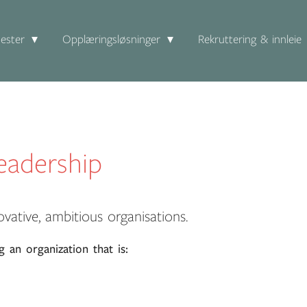
ester
Opplæringsløsninger
Rekruttering & innleie
Leadership
vative, ambitious organisations.
 an organization that is: