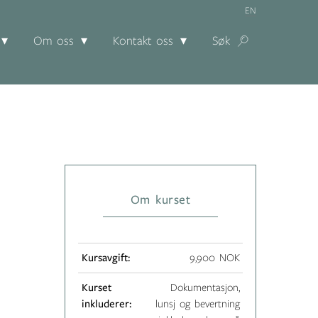
EN
Om oss
Kontakt oss
Søk
Om kurset
Kursavgift:
9,900 NOK
Kurset
Dokumentasjon,
inkluderer:
lunsj og bevertning