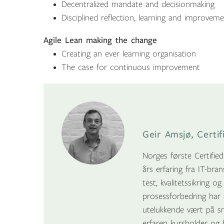
Decentralized mandate and decisionmaking
Disciplined reflection, learning and improvem
Agile Lean making the change
Creating an ever learning organisation
The case for continuous improvement
Geir Amsjø, Certi
Norges første Certifie
års erfaring fra IT-brans
test, kvalitetssikring 
prosessforbedring har 
utelukkende vært på sm
erfaren kursholder og 