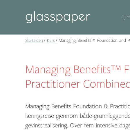
Tjen
Startsiden
Kurs
Managing Benefits™ Foundation and Pr
Managing Benefits™ F
Practitioner Combine
Managing Benefits Foundation & Practitio
læringsreise gjennom både grunnleggende
gevinstrealisering. Over fem intensive da