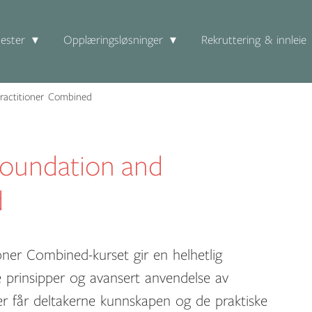
ester
Opplæringsløsninger
Rekruttering & innleie
actitioner Combined
oundation and
d
ner Combined-kurset gir en helhetlig
 prinsipper og avansert anvendelse av
ger får deltakerne kunnskapen og de praktiske