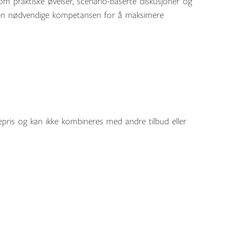
nom praktiske øvelser, scenario-baserte diskusjoner og
den nødvendige kompetansen for å maksimere
epris og kan ikke kombineres med andre tilbud eller