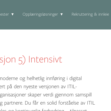
ester
Opplæringsløsninger
Rekruttering & innleie
jon 5) Intensivt
oderne og helhetlig innføring i digital
sert på den nyeste versjonen av ITIL-
anisasjoner skaper verdi gjennom samspill
 partnere. Du får en solid forståelse av ITIL