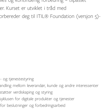
les og kontinuerlig forbedring – tilpasset
r. Kurset er utviklet i tråd med
orbereder deg til ITIL® Foundation (versjon 5)-
- og tjenestestyring
ndling mellom leverandør, kunde og andre interessenter
tøtter verdiskaping og styring
syklusen for digitale produkter og tjenester
for beslutninger og forbedringsarbeid