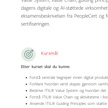
Value System, Value Chain, guiding princip
dagens digitale og AI-støttede virksomhete
eksamensbeskrivelsen fra PeopleCert og f
sertifiseringen.
Kursmål
Etter kurset skal du kunne:
Forstå sentrale begreper innen digital produkt
Forklare hvordan verdi skapes gjennom samha
Beskrive ITIL® Value System og hvordan det s
Forstå ITIL® Value Chain og aktivitetene i livs
Anvende ITIL® Guiding Principles som støtte 