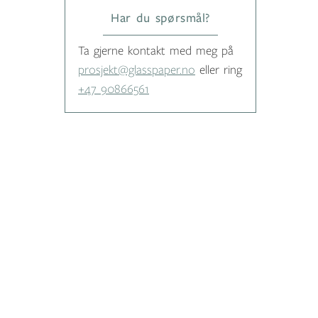
Har du spørsmål?
Ta gjerne kontakt med meg på
prosjekt@glasspaper.no
eller ring
+47 90866561