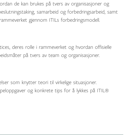
vordan de kan brukes på tvers av organisasjoner og
beslutningstaking, samarbeid og forbedringsarbeid, samt
e rammeverket gjennom ITILs forbedringsmodell.
ces, deres rolle i rammeverket og hvordan offisielle
rbeidsmåter på tvers av team og organisasjoner.
ser som knytter teori til virkelige situasjoner.
eloppgaver og konkrete tips for å lykkes på ITIL®