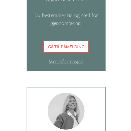
Du bestemmer tid og sted for
gjennomføring!
GÅ TIL PÅMELDING
Mer informasjon