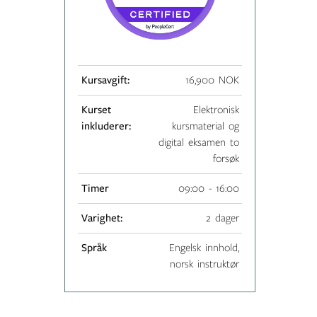
Kursavgift:
16,900 NOK
Kurset
Elektronisk
inkluderer:
kursmaterial og
digital eksamen to
forsøk
Timer
09:00 - 16:00
Varighet:
2 dager
Språk
Engelsk innhold,
norsk instruktør