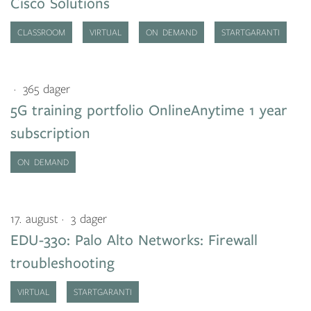
Cisco Solutions
CLASSROOM
VIRTUAL
ON DEMAND
STARTGARANTI
365 dager
5G training portfolio OnlineAnytime 1 year
subscription
ON DEMAND
17. august
3 dager
EDU-330: Palo Alto Networks: Firewall
troubleshooting
VIRTUAL
STARTGARANTI