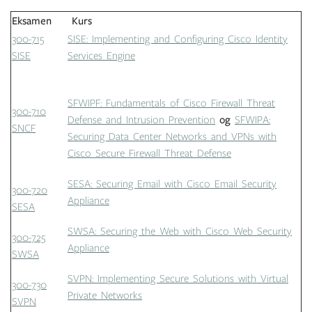
Eksamen
Kurs
300-715
SISE: Implementing and Configuring Cisco Identity
SISE
Services Engine
SFWIPF: Fundamentals of Cisco Firewall Threat
300-710
Defense and Intrusion Prevention
og
SFWIPA:
SNCF
Securing Data Center Networks and VPNs with
Cisco Secure Firewall Threat Defense
SESA: Securing Email with Cisco Email Security
300-720
Appliance
SESA
SWSA: Securing the Web with Cisco Web Security
300-725
Appliance
SWSA
SVPN: Implementing Secure Solutions with Virtual
300-730
Private Networks
SVPN