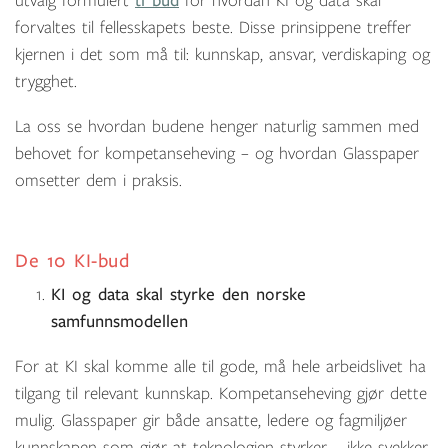
utvalg formulert
ti bud
for hvordan KI og data skal
forvaltes til fellesskapets beste. Disse prinsippene treffer
kjernen i det som må til: kunnskap, ansvar, verdiskaping og
trygghet.
La oss se hvordan budene henger naturlig sammen med
behovet for kompetanseheving – og hvordan Glasspaper
omsetter dem i praksis.
De 10 KI-bud
KI og data skal styrke den norske
samfunnsmodellen
For at KI skal komme alle til gode, må hele arbeidslivet ha
tilgang til relevant kunnskap. Kompetanseheving gjør dette
mulig. Glasspaper gir både ansatte, ledere og fagmiljøer
kunnskapen som gjør at teknologien styrker – ikke svekker