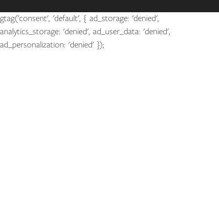
gtag('consent', 'default', { ad_storage: 'denied',
analytics_storage: 'denied', ad_user_data: 'denied',
ad_personalization: 'denied' });