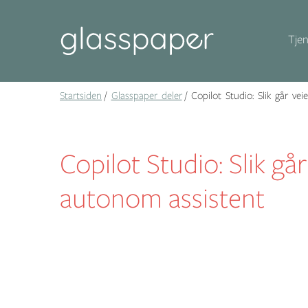
Tjen
Startsiden
Glasspaper deler
Copilot Studio: Slik går vei
Copilot Studio: Slik går
autonom assistent