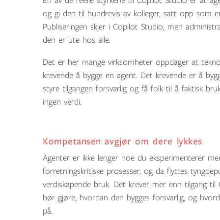
En av de reelle styrkene til Copilot Studio er at 
og gi den til hundrevis av kolleger, satt opp som 
Publiseringen skjer i Copilot Studio, men adminis
den er ute hos alle.
Det er her mange virksomheter oppdager at teknolog
krevende å bygge en agent. Det krevende er å bygge 
styre tilgangen forsvarlig og få folk til å faktisk 
ingen verdi.
Kompetansen avgjør om dere lykkes
Agenter er ikke lenger noe du eksperimenterer med
forretningskritiske prosesser, og da flyttes tyngdepu
verdiskapende bruk. Det krever mer enn tilgang til 
bør gjøre, hvordan den bygges forsvarlig, og hvor
på.