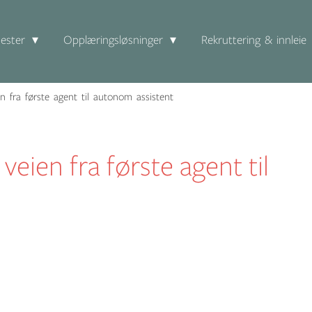
ester
Opplæringsløsninger
Rekruttering & innleie
en fra første agent til autonom assistent
 veien fra første agent til