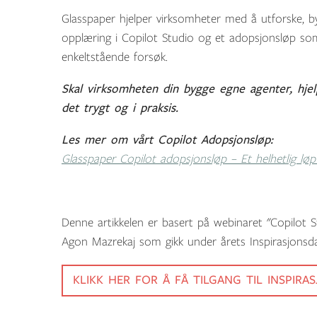
Glasspaper hjelper virksomheter med å utforske, by
opplæring i Copilot Studio og et adopsjonsløp som
enkeltstående forsøk.
Skal virksomheten din bygge egne agenter, hjel
det trygt og i praksis.
Les mer om vårt Copilot Adopsjonsløp:
Glasspaper
Copilot
adopsjo
n
sløp – Et hel
h
etlig l
Denne artikkelen er basert på webinaret "Copilot S
Agon Mazrekaj som gikk under årets Inspirasjonsd
KLIKK HER FOR Å FÅ TILGANG TIL INSPIR