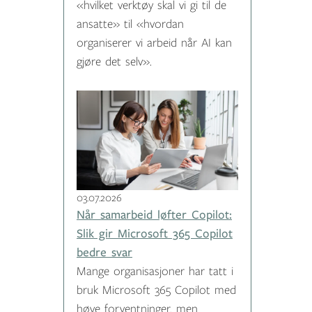
«hvilket verktøy skal vi gi til de
ansatte» til «hvordan
organiserer vi arbeid når AI kan
gjøre det selv».
03.07.2026
Når samarbeid løfter Copilot:
Slik gir Microsoft 365 Copilot
bedre svar
Mange organisasjoner har tatt i
bruk Microsoft 365 Copilot med
høye forventninger, men