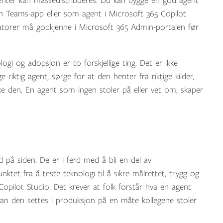
agenter kan massedistribueres. Du kan bygge én god agent
en Teams-app eller som agent i Microsoft 365 Copilot.
tratorer må godkjenne i Microsoft 365 Admin-portalen før
i og adopsjon er to forskjellige ting. Det er ikke
riktig agent, sørge for at den henter fra riktige kilder,
bruke den. En agent som ingen stoler på eller vet om, skaper
 på siden. De er i ferd med å bli en del av
nktet fra å teste teknologi til å sikre målrettet, trygg og
Copilot Studio. Det krever at folk forstår hva en agent
dan den settes i produksjon på en måte kollegene stoler