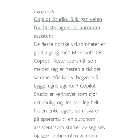
03.07.2026
Copilot Studio: Slik går veien
fra første agent til autonom
assistent
De fleste norske virksomheter er
godt i gang med Microsoft 365
Copilot. Neste spørsmål som
melder seg er nesten alltid det
samme: Når kan vi begynne å
bygge egne agenter? Copilot
Studio er verktøyet som gjør
det mulig, og det tar deg helt
fra en enkel agent som svarer
på spørsmål til en autonom
assistent som starter av seg selv
og gjør jobben uten at noen