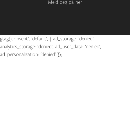
Meld deg på her
gtag('consent', 'default', { ad_storage: 'denied',
analytics_storage: 'denied', ad_user_data: 'denied',
ad_personalization: 'denied' });