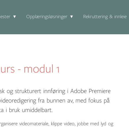
ester
Opplæringsløsninger
Rekruttering & innleie
urs - modul 1
isk og strukturert innføring i Adobe Premiere
 videoredigering fra bunnen av, med fokus på
ta i bruk umiddelbart.
ganisere videomateriale, klippe video, jobbe med lyd og