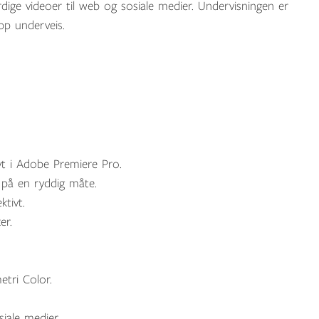
erdige videoer til web og sosiale medier. Undervisningen er
pp underveis.
yt i Adobe Premiere Pro.
r på en ryddig måte.
ktivt.
er.
tri Color.
iale medier.