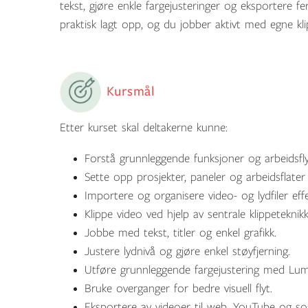
tekst, gjøre enkle fargejusteringer og eksportere f
praktisk lagt opp, og du jobber aktivt med egne kli
Kursmål
Etter kurset skal deltakerne kunne:
Forstå grunnleggende funksjoner og arbeidsfl
Sette opp prosjekter, paneler og arbeidsflate
Importere og organisere video- og lydfiler effe
Klippe video ved hjelp av sentrale klippeteknikk
Jobbe med tekst, titler og enkel grafikk.
Justere lydnivå og gjøre enkel støyfjerning.
Utføre grunnleggende fargejustering med Lume
Bruke overganger for bedre visuell flyt.
Eksportere av videoer til web, YouTube og sos