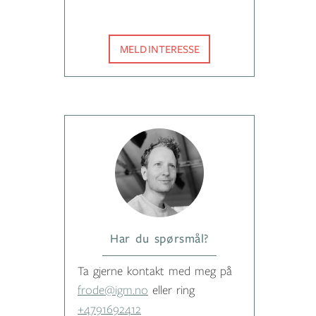
MELD INTERESSE
Har du spørsmål?
Ta gjerne kontakt med meg på
frode@igm.no
eller ring
+4791692412