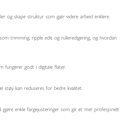
iler og skape struktur som gjør videre arbeid enklere.
om trimming, ripple edit og rulleredigering, og hvordan
m fungerer godt i digitale flater.
l støy kan reduseres for bedre kvalitet.
å gjøre enkle fargejusteringer som gir et mer profesjonelt