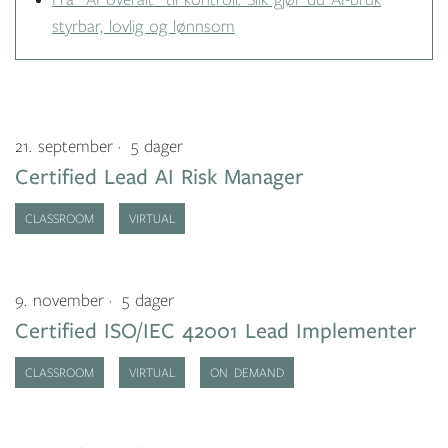
Fra “AI overalt” til kontroll: Slik gjør du AI-bruk
styrbar, lovlig og lønnsom
21. september
5 dager
Certified Lead AI Risk Manager
CLASSROOM
VIRTUAL
9. november
5 dager
Certified ISO/IEC 42001 Lead Implementer
CLASSROOM
VIRTUAL
ON DEMAND