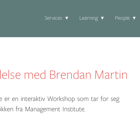
Services
Learning
People
else med Brendan Martin
tte er en interaktiv Workshop som tar for seg
dikken fra Management Institute.