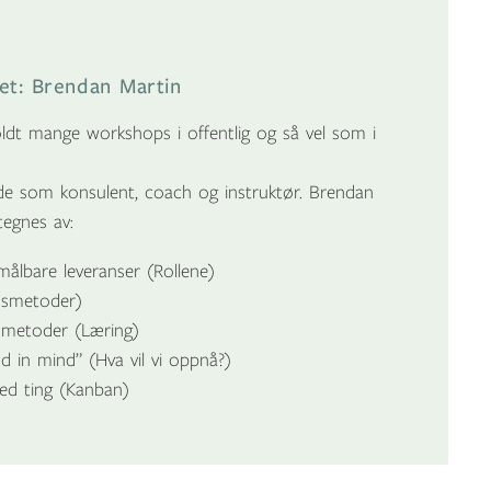
set: Brendan Martin
ldt mange workshops i offentlig og så vel som i
åde som konsulent, coach og instruktør. Brendan
tegnes av:
ålbare leveranser (Rollene)
idsmetoder)
 metoder (Læring)
d in mind” (Hva vil vi oppnå?)
ed ting (Kanban)