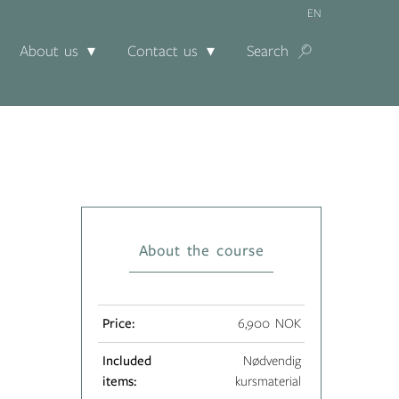
EN
About us
Contact us
Search
About the course
Price:
6,900 NOK
Included
Nødvendig
items:
kursmaterial