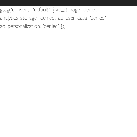
gtag('consent', 'default', { ad_storage: 'denied',
analytics_storage: 'denied', ad_user_data: 'denied',
ad_personalization: 'denied' });