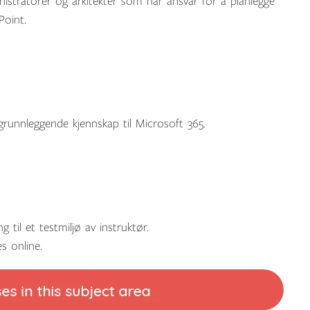
inistratorer og arkitekter som har ansvar for å planlegge
Point.
grunnleggende kjennskap til Microsoft 365.
til et testmiljø av instruktør.
s online.