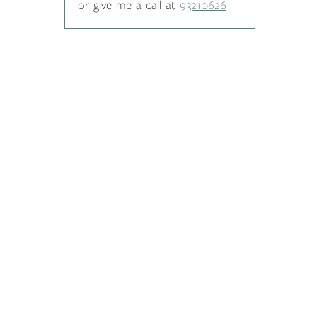
or give me a call at
93210626