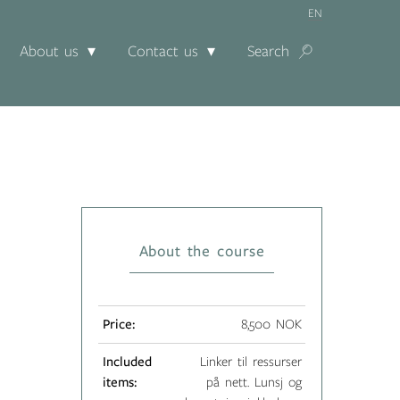
EN
About us
Contact us
Search
About the course
Price:
8,500 NOK
Included
Linker til ressurser
items:
på nett. Lunsj og