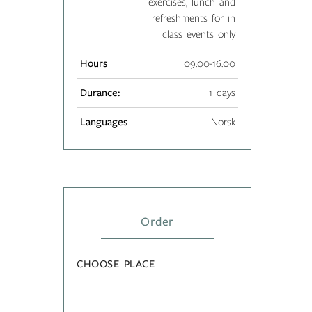
exercises, lunch and
refreshments for in
class events only
Hours
09.00-16.00
Durance:
1 days
Languages
Norsk
Order
CHOOSE PLACE