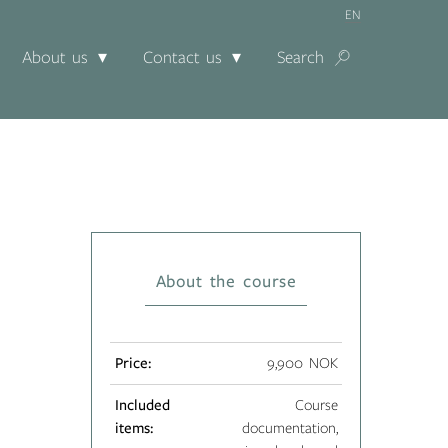
EN
About us
Contact us
Search
About the course
Price:
9,900 NOK
Included
Course
items:
documentation,