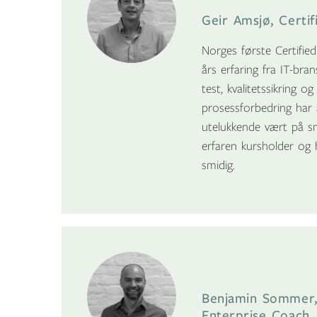
Geir Amsjø, Certi
Norges første Certifie
års erfaring fra IT-brans
test, kvalitetssikring 
prosessforbedring har 
utelukkende vært på sm
erfaren kursholder og 
smidig.
Benjamin Sommer, 
Enterprise Coach