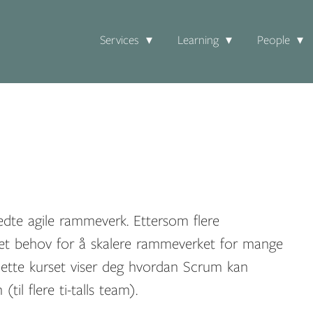
Services
Learning
People
te agile rammeverk. Ettersom flere
det behov for å skalere rammeverket for mange
 Dette kurset viser deg hvordan Scrum kan
il flere ti-talls team).