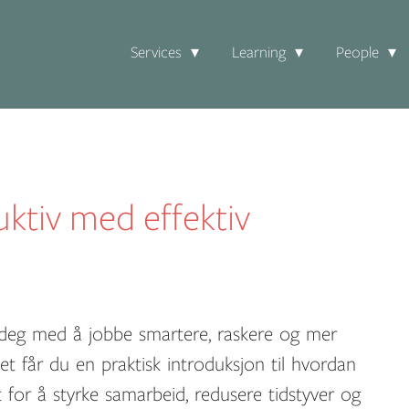
Services
Learning
People
uktiv med effektiv
e deg med å jobbe smartere, raskere og mer
set får du en praktisk introduksjon til hvordan
 for å styrke samarbeid, redusere tidstyver og