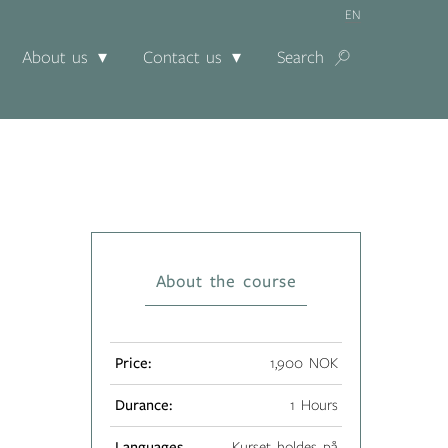
EN
About us
Contact us
Search
About the course
Price:
1,900 NOK
Durance:
1 Hours
Languages
Kurset holdes på