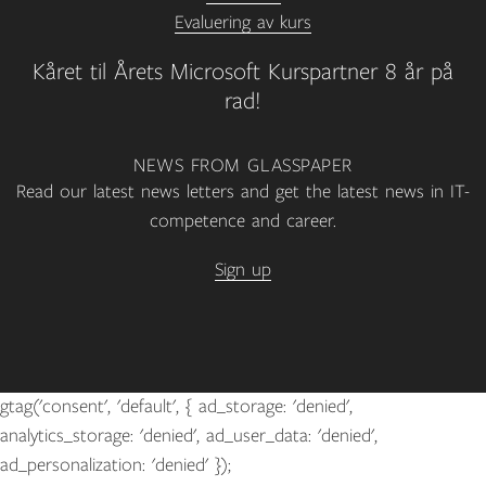
Evaluering av kurs
Kåret til Årets Microsoft Kurspartner 8 år på
rad!
NEWS FROM GLASSPAPER
Read our latest news letters and get the latest news in IT-
competence and career.
Sign up
gtag('consent', 'default', { ad_storage: 'denied',
analytics_storage: 'denied', ad_user_data: 'denied',
ad_personalization: 'denied' });