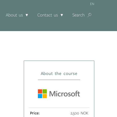
EN
About us
Contact us
Search
About the course
Price:
2,500 NOK