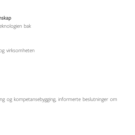
nskap
eknologien bak
 og virksomheten
dring og kompetansebygging, informerte beslutninger om