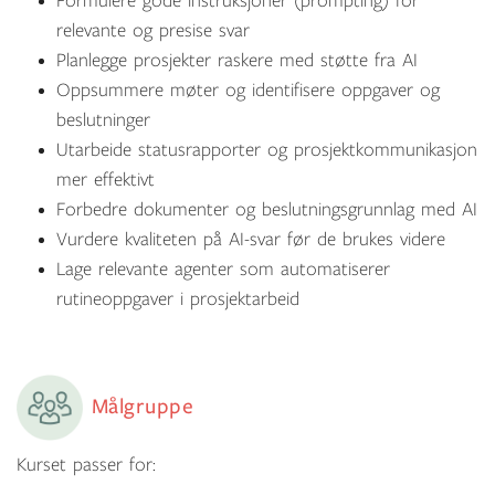
Formulere gode instruksjoner (prompting) for
relevante og presise svar
P
lanlegge prosjekter raskere med støtte fra AI
O
ppsummere møter og identifisere oppgaver og
beslutninger
U
tarbeide statusrapporter og prosjektkommunikasjon
mer effektivt
F
orbedre dokumenter og beslutningsgrunnlag med AI
V
urdere kvaliteten på AI-svar før de brukes videre
L
age relevante agenter som automatiserer
rutineoppgaver i prosjektarbeid
Målgruppe
Kurset passer for: