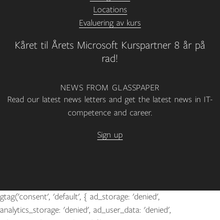
Locations
Evaluering av kurs
Kåret til Årets Microsoft Kurspartner 8 år på
rad!
NEWS FROM GLASSPAPER
Read our latest news letters and get the latest news in IT-
competence and career.
Sign up
gtag('consent', 'default', { ad_storage: 'denied',
analytics_storage: 'denied', ad_user_data: 'denied',