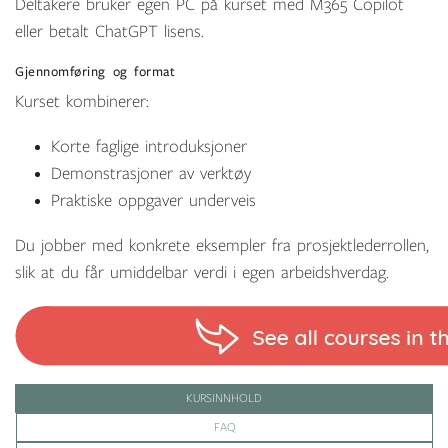
Deltakere bruker egen PC på kurset med M365 Copilot
eller betalt ChatGPT lisens.
Gjennomføring
og format
Kurset kombinerer:
K
orte faglige introduksjoner
D
emonstrasjoner av verktøy
P
raktiske oppgaver underveis
Du jobber med konkrete eksempler fra prosjektlederrollen,
slik at du får umiddelbar verdi i egen arbeidshverdag.
KURSINNHOLD
FAQ