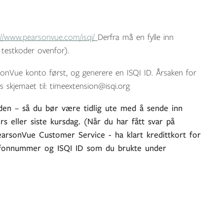
://www.pearsonvue.com/isqi/
Derfra må en fylle inn
 testkoder ovenfor).
onVue konto først, og generere en ISQI ID. Årsaken for
s skjemaet til: timeextension@isqi.org
aden – så du bør være tidlig ute med å sende inn
rs eller siste kursdag. (Når du har fått svar på
 PearsonVue Customer Service - ha klart kredittkort for
elefonnummer og ISQI ID som du brukte under