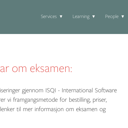
Services
Learning
People
var om eksamen:
fiseringer gjennom ISQI - International Software
rer vi framgangsmetode for bestilling, priser,
 lenker til mer informasjon om eksamen og